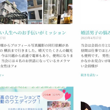
い人生へのお手伝いがミッション
婚活男子の悩
月7日
2023年4月17日
員様からプロフィール写真撮影の同行依頼があ
当会は会員の方とL
の 横浜まで行きました。晴天でたくさんの観光
昼間は仕事でほと
 今は川越から直通で電車もあり、便利になりま
も便利です。 男
 当会には４名のお世話になっているカメラマ
かなかお見合いが組
（女性はフォ
い会員様が
 »
続きを読む »