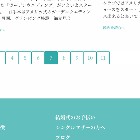
クラブではアメリ
した「ガーデンウエディング」がいよいよスター
ュースをスタート
す。 お手本はアメリカ式のガーデンウエディン
ス出来ると良いで
 農園、グランピング施設、海が見え
続きを読む »
 »
3
4
5
6
7
8
9
10
11
結婚式のお手伝い
徴
シングルマザーの方へ
ブログ