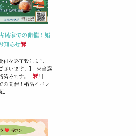
古民家での開催！婚
お知らせ
受付を終了致しまし
ございます。】 ※当選
連絡済みです。
川
での開催！婚活イベン
風