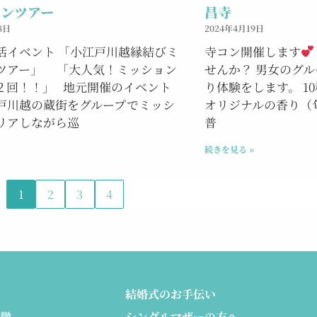
ョンツアー
昌寺
8日
2024年4月19日
婚活イベント 「小江戸川越縁結びミ
寺コン開催します
ツアー」 「大人気！ミッション
せんか？ 男女のグ
２回！！」 地元開催のイベント
り体験をします。 1
戸川越の蔵街をグループでミッシ
オリジナルの香り（
リアしながら巡
普
続きを見る »
1
2
3
4
結婚式のお手伝い
徴
シングルマザーの方へ