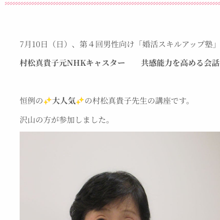
7月10日（日）、第４回男性向け「婚活スキルアップ塾
村松真貴子元NHKキャスター 共感能力を高める会
恒例の
大人気
の村松真貴子先生の講座です。
沢山の方が参加しました。